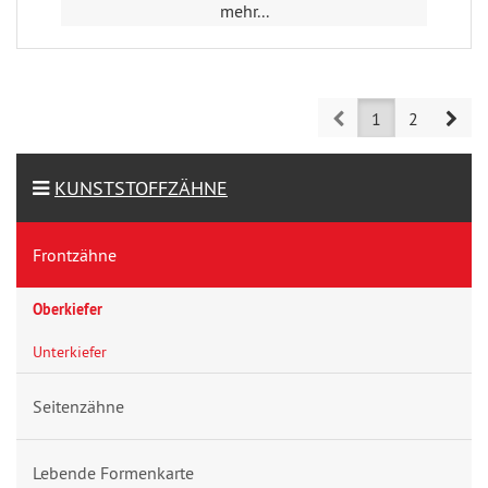
mehr...
Prev
Nex
1
2
KUNSTSTOFFZÄHNE
Frontzähne
Oberkiefer
Unterkiefer
Seitenzähne
Lebende Formenkarte