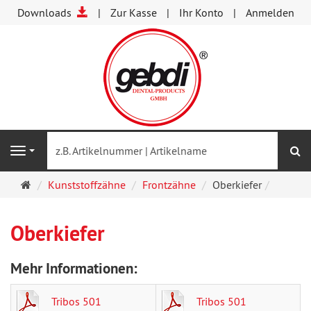
Downloads
Zur Kasse
Ihr Konto
Anmelden
S
Navigation
Startseite
Kunststoffzähne
Frontzähne
Oberkiefer
Oberkiefer
Mehr Informationen:
Tribos 501
Tribos 501