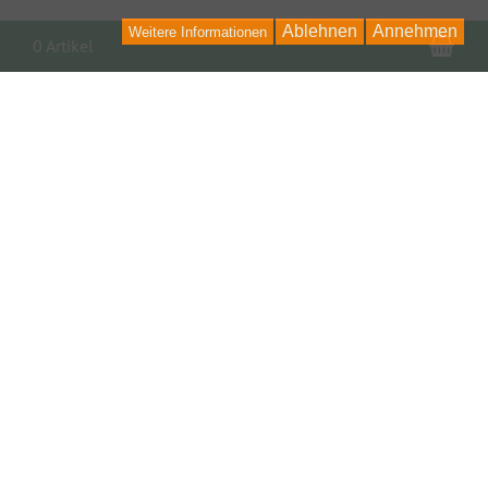
Ablehnen
Annehmen
Weitere Informationen
War
0 Artikel
Kontakt
Kontaktformular